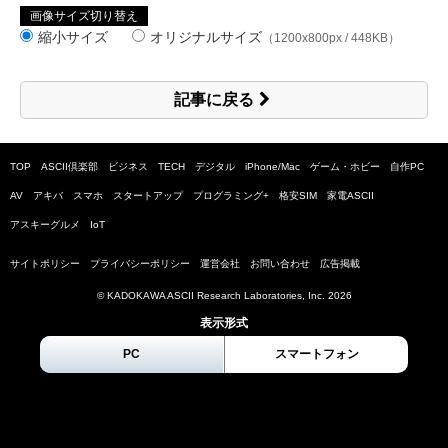
画像サイズ切り替え
縮小サイズ
オリジナルサイズ
（1200x800px / 448KB）
記事に戻る
TOP
ASCII倶楽部
ビジネス
TECH
デジタル
iPhone/Mac
ゲーム・ホビー
自作PC
AV
アキバ
スマホ
スタートアップ
プログラミング+
格安SIM
家電ASCII
アスキーグルメ
IoT
サイトポリシー
プライバシーポリシー
運営会社
お問い合わせ
広告掲載
© KADOKAWA ASCII Research Laboratories, Inc.
2026
表示形式
PC
スマートフォン