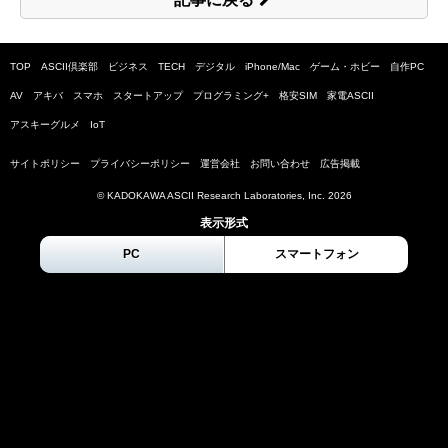
TOP
ASCII倶楽部
ビジネス
TECH
デジタル
iPhone/Mac
ゲーム・ホビー
自作PC
AV
アキバ
スマホ
スタートアップ
プログラミング+
格安SIM
家電ASCII
アスキーグルメ
IoT
サイトポリシー
プライバシーポリシー
運営会社
お問い合わせ
広告掲載
© KADOKAWA ASCII Research Laboratories, Inc.
2026
表示形式
PC
スマートフォン