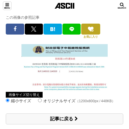
この画像の参照記事
お気に入り
画像サイズ切り替え
縮小サイズ
オリジナルサイズ
（1200x800px / 448KB）
記事に戻る