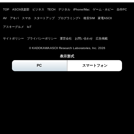
TOP
ASCII倶楽部
ビジネス
TECH
デジタル
iPhone/Mac
ゲーム・ホビー
自作PC
AV
アキバ
スマホ
スタートアップ
プログラミング+
格安SIM
家電ASCII
アスキーグルメ
IoT
サイトポリシー
プライバシーポリシー
運営会社
お問い合わせ
広告掲載
© KADOKAWA ASCII Research Laboratories, Inc.
2026
表示形式
PC
スマートフォン