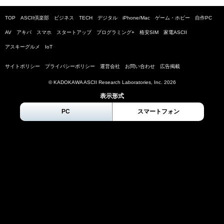
TOP
ASCII倶楽部
ビジネス
TECH
デジタル
iPhone/Mac
ゲーム・ホビー
自作PC
AV
アキバ
スマホ
スタートアップ
プログラミング+
格安SIM
家電ASCII
アスキーグルメ
IoT
サイトポリシー
プライバシーポリシー
運営会社
お問い合わせ
広告掲載
© KADOKAWA ASCII Research Laboratories, Inc.
2026
表示形式
PC
スマートフォン