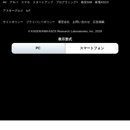
AV
アキバ
スマホ
スタートアップ
プログラミング+
格安SIM
家電ASCII
アスキーグルメ
IoT
サイトポリシー
プライバシーポリシー
運営会社
お問い合わせ
広告掲載
© KADOKAWA ASCII Research Laboratories, Inc.
2026
表示形式
PC
スマートフォン