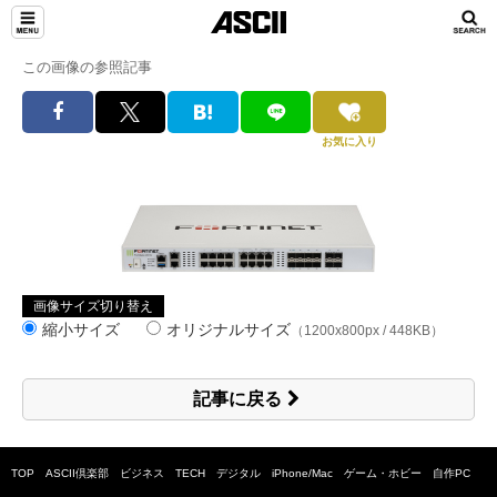
この画像の参照記事
お気に入り
画像サイズ切り替え
縮小サイズ
オリジナルサイズ
（1200x800px / 448KB）
記事に戻る
TOP
ASCII倶楽部
ビジネス
TECH
デジタル
iPhone/Mac
ゲーム・ホビー
自作PC