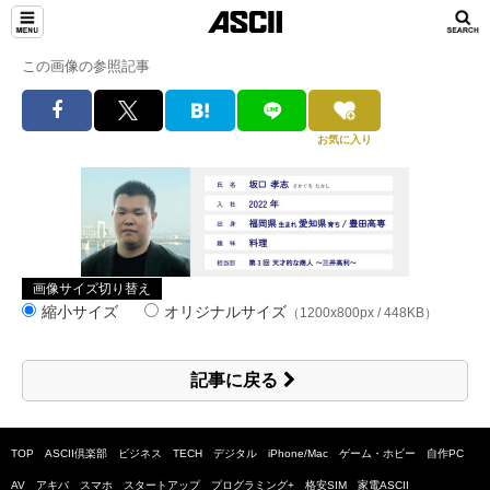
この画像の参照記事
お気に入り
画像サイズ切り替え
縮小サイズ
オリジナルサイズ
（1200x800px / 448KB）
記事に戻る
TOP
ASCII倶楽部
ビジネス
TECH
デジタル
iPhone/Mac
ゲーム・ホビー
自作PC
AV
アキバ
スマホ
スタートアップ
プログラミング+
格安SIM
家電ASCII