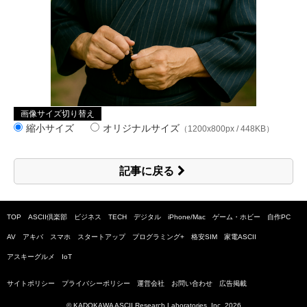
画像サイズ切り替え
縮小サイズ
オリジナルサイズ
（1200x800px / 448KB）
記事に戻る
TOP
ASCII倶楽部
ビジネス
TECH
デジタル
iPhone/Mac
ゲーム・ホビー
自作PC
AV
アキバ
スマホ
スタートアップ
プログラミング+
格安SIM
家電ASCII
アスキーグルメ
IoT
サイトポリシー
プライバシーポリシー
運営会社
お問い合わせ
広告掲載
© KADOKAWA ASCII Research Laboratories, Inc.
2026