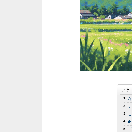
アク
1
な
2
ア
3
こ
4
i
5
【