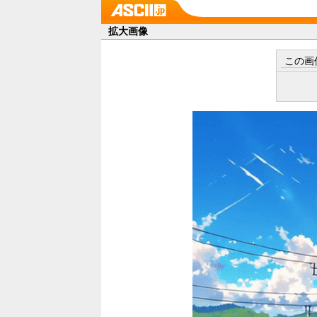
拡大画像
この画