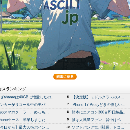
セスランキング
ぜahamoは40GBに増量したの...
6
【決定版】ミドルクラスのス...
ンカーがリコール中のモバ...
7
iPhone 17 Proもどきの怪しい...
のスマホクーラー、めっち...
8
熊本にエアコン300台即日納品...
Phoneケース、卒業しました...
9
腰は大風量ファン、背中はペ...
今日から】最大30％ポイン...
10
ソフトバンク宮川社長、ドコ...