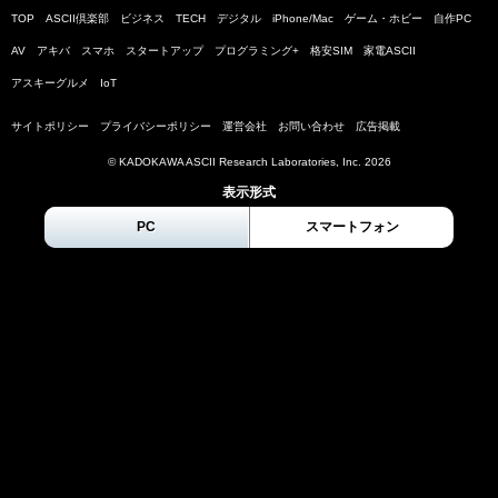
TOP
ASCII倶楽部
ビジネス
TECH
デジタル
iPhone/Mac
ゲーム・ホビー
自作PC
AV
アキバ
スマホ
スタートアップ
プログラミング+
格安SIM
家電ASCII
アスキーグルメ
IoT
サイトポリシー
プライバシーポリシー
運営会社
お問い合わせ
広告掲載
© KADOKAWA ASCII Research Laboratories, Inc.
2026
表示形式
PC
スマートフォン