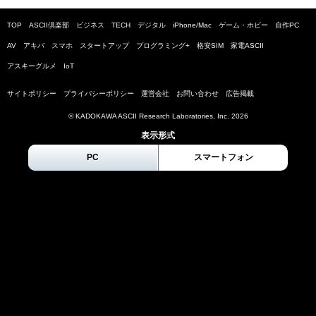
TOP
ASCII倶楽部
ビジネス
TECH
デジタル
iPhone/Mac
ゲーム・ホビー
自作PC
AV
アキバ
スマホ
スタートアップ
プログラミング+
格安SIM
家電ASCII
アスキーグルメ
IoT
サイトポリシー
プライバシーポリシー
運営会社
お問い合わせ
広告掲載
© KADOKAWA ASCII Research Laboratories, Inc.
2026
表示形式
PC
スマートフォン