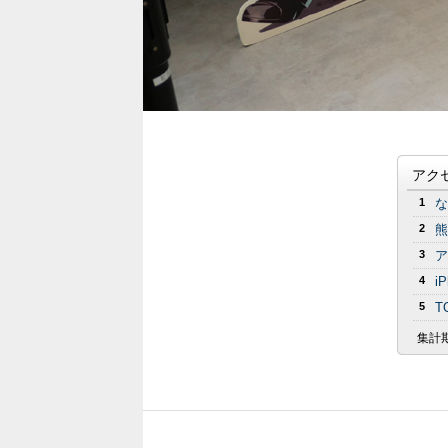
アク
1
な
2
熊
3
ア
4
i
5
T
集計