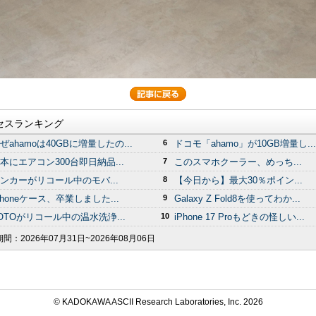
セスランキング
ぜahamoは40GBに増量したの...
6
ドコモ「ahamo」が10GB増量し...
本にエアコン300台即日納品...
7
このスマホクーラー、めっち...
ンカーがリコール中のモバ...
8
【今日から】最大30％ポイン...
Phoneケース、卒業しました...
9
Galaxy Z Fold8を使ってわか...
OTOがリコール中の温水洗浄...
10
iPhone 17 Proもどきの怪しい...
期間：
2026年07月31日~2026年08月06日
© KADOKAWA ASCII Research Laboratories, Inc.
2026