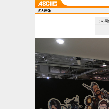
拡大画像
この画