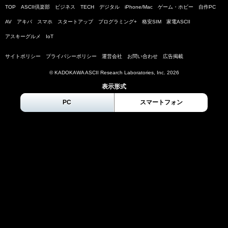
TOP
ASCII倶楽部
ビジネス
TECH
デジタル
iPhone/Mac
ゲーム・ホビー
自作PC
AV
アキバ
スマホ
スタートアップ
プログラミング+
格安SIM
家電ASCII
アスキーグルメ
IoT
サイトポリシー
プライバシーポリシー
運営会社
お問い合わせ
広告掲載
© KADOKAWA ASCII Research Laboratories, Inc.
2026
表示形式
PC
スマートフォン