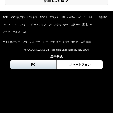
記事に戻る
TOP
ASCII倶楽部
ビジネス
TECH
デジタル
iPhone/Mac
ゲーム・ホビー
自作PC
AV
アキバ
スマホ
スタートアップ
プログラミング+
格安SIM
家電ASCII
アスキーグルメ
IoT
サイトポリシー
プライバシーポリシー
運営会社
お問い合わせ
広告掲載
© KADOKAWA ASCII Research Laboratories, Inc.
2026
表示形式
PC
スマートフォン