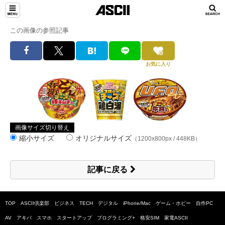
この画像の参照記事
お気に入り
画像サイズ切り替え
縮小サイズ
オリジナルサイズ
（1200x800px / 448KB）
記事に戻る
TOP
ASCII倶楽部
ビジネス
TECH
デジタル
iPhone/Mac
ゲーム・ホビー
自作PC
AV
アキバ
スマホ
スタートアップ
プログラミング+
格安SIM
家電ASCII