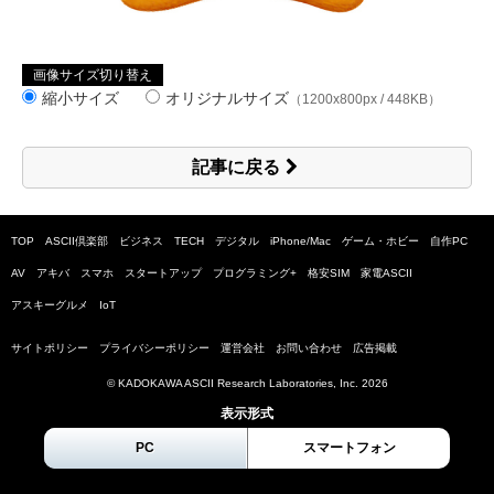
画像サイズ切り替え
縮小サイズ
オリジナルサイズ
（1200x800px / 448KB）
記事に戻る
TOP
ASCII倶楽部
ビジネス
TECH
デジタル
iPhone/Mac
ゲーム・ホビー
自作PC
AV
アキバ
スマホ
スタートアップ
プログラミング+
格安SIM
家電ASCII
アスキーグルメ
IoT
サイトポリシー
プライバシーポリシー
運営会社
お問い合わせ
広告掲載
© KADOKAWA ASCII Research Laboratories, Inc.
2026
表示形式
PC
スマートフォン