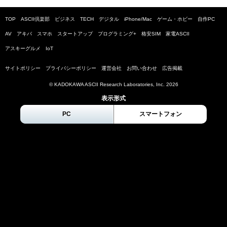
TOP
ASCII倶楽部
ビジネス
TECH
デジタル
iPhone/Mac
ゲーム・ホビー
自作PC
AV
アキバ
スマホ
スタートアップ
プログラミング+
格安SIM
家電ASCII
アスキーグルメ
IoT
サイトポリシー
プライバシーポリシー
運営会社
お問い合わせ
広告掲載
© KADOKAWA ASCII Research Laboratories, Inc.
2026
表示形式
PC
スマートフォン