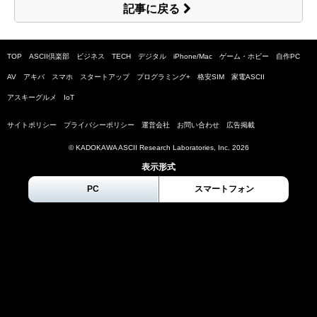
記事に戻る
TOP
ASCII倶楽部
ビジネス
TECH
デジタル
iPhone/Mac
ゲーム・ホビー
自作PC
AV
アキバ
スマホ
スタートアップ
プログラミング+
格安SIM
家電ASCII
アスキーグルメ
IoT
サイトポリシー
プライバシーポリシー
運営会社
お問い合わせ
広告掲載
© KADOKAWA ASCII Research Laboratories, Inc.
2026
表示形式
PC
スマートフォン