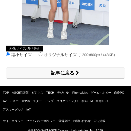
画像サイズ切り替え
縮小サイズ
オリジナルサイズ
（1200x800px / 448KB）
記事に戻る
TOP
ASCII倶楽部
ビジネス
TECH
デジタル
iPhone/Mac
ゲーム・ホビー
自作PC
AV
アキバ
スマホ
スタートアップ
プログラミング+
格安SIM
家電ASCII
アスキーグルメ
IoT
サイトポリシー
プライバシーポリシー
運営会社
お問い合わせ
広告掲載
© KADOKAWA ASCII Research Laboratories, Inc.
2026