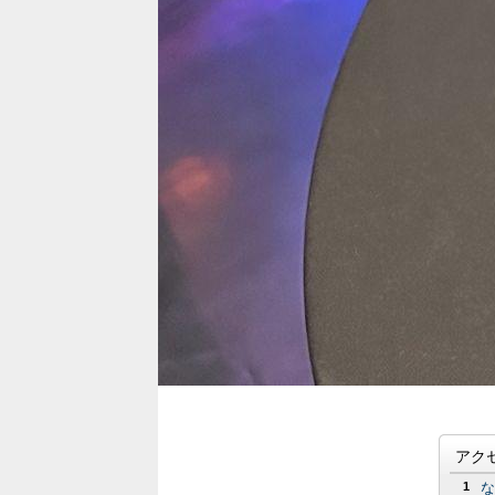
アク
1
な