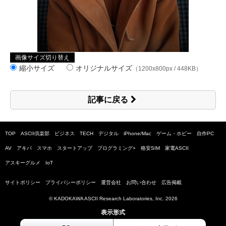
画像サイズ切り替え
縮小サイズ
オリジナルサイズ
（1200x800px / 448KB）
記事に戻る
TOP
ASCII倶楽部
ビジネス
TECH
デジタル
iPhone/Mac
ゲーム・ホビー
自作PC
AV
アキバ
スマホ
スタートアップ
プログラミング+
格安SIM
家電ASCII
アスキーグルメ
IoT
サイトポリシー
プライバシーポリシー
運営会社
お問い合わせ
広告掲載
© KADOKAWA ASCII Research Laboratories, Inc.
2026
表示形式