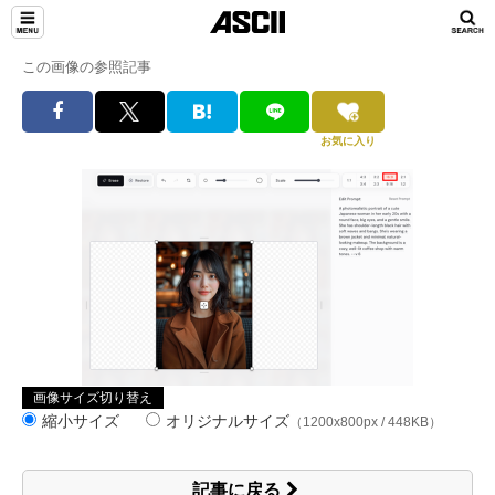
この画像の参照記事
お気に入り
画像サイズ切り替え
縮小サイズ
オリジナルサイズ
（1200x800px / 448KB）
記事に戻る