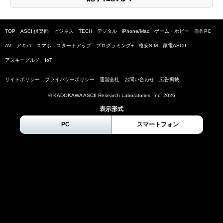
TOP
ASCII倶楽部
ビジネス
TECH
デジタル
iPhone/Mac
ゲーム・ホビー
自作PC
AV
アキバ
スマホ
スタートアップ
プログラミング+
格安SIM
家電ASCII
アスキーグルメ
IoT
サイトポリシー
プライバシーポリシー
運営会社
お問い合わせ
広告掲載
© KADOKAWA ASCII Research Laboratories, Inc.
2026
表示形式
PC
スマートフォン