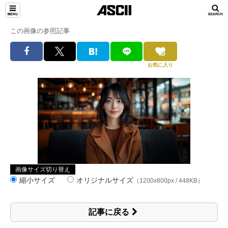
この画像の参照記事
お気に入り
画像サイズ切り替え
縮小サイズ
オリジナルサイズ
（1200x800px / 448KB）
記事に戻る