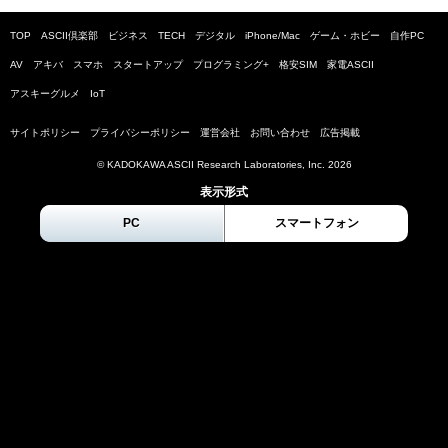
TOP
ASCII倶楽部
ビジネス
TECH
デジタル
iPhone/Mac
ゲーム・ホビー
自作PC
AV
アキバ
スマホ
スタートアップ
プログラミング+
格安SIM
家電ASCII
アスキーグルメ
IoT
サイトポリシー
プライバシーポリシー
運営会社
お問い合わせ
広告掲載
© KADOKAWA ASCII Research Laboratories, Inc.
2026
表示形式
PC
スマートフォン