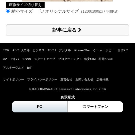
画像サイズ切り替え
縮小サイズ
オリジナルサイズ
（1200x800px / 448KB）
記事に戻る
TOP
ASCII倶楽部
ビジネス
TECH
デジタル
iPhone/Mac
ゲーム・ホビー
自作PC
AV
アキバ
スマホ
スタートアップ
プログラミング+
格安SIM
家電ASCII
アスキーグルメ
IoT
サイトポリシー
プライバシーポリシー
運営会社
お問い合わせ
広告掲載
© KADOKAWA ASCII Research Laboratories, Inc.
2026
表示形式
PC
スマートフォン