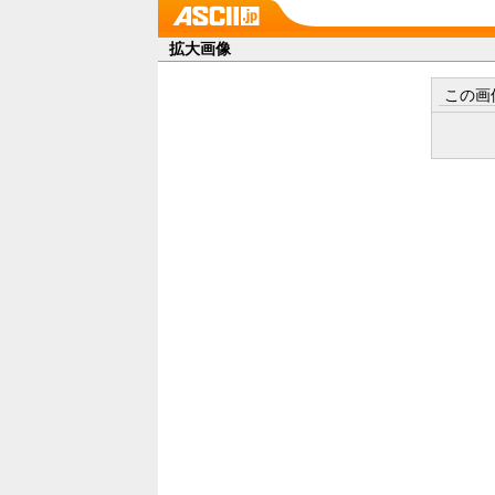
拡大画像
この画