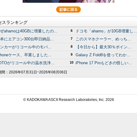
セスランキング
ぜahamoは40GBに増量したの...
6
ドコモ「ahamo」が10GB増量し...
本にエアコン300台即日納品...
7
このスマホクーラー、めっち...
ンカーがリコール中のモバ...
8
【今日から】最大30％ポイン...
Phoneケース、卒業しました...
9
Galaxy Z Fold8を使ってわか...
OTOがリコール中の温水洗浄...
10
iPhone 17 Proもどきの怪しい...
期間：
2026年07月31日~2026年08月06日
© KADOKAWA ASCII Research Laboratories, Inc.
2026