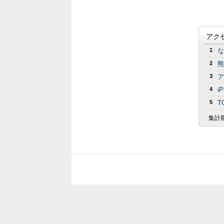
アク
1
な
2
熊
3
ア
4
i
5
T
集計