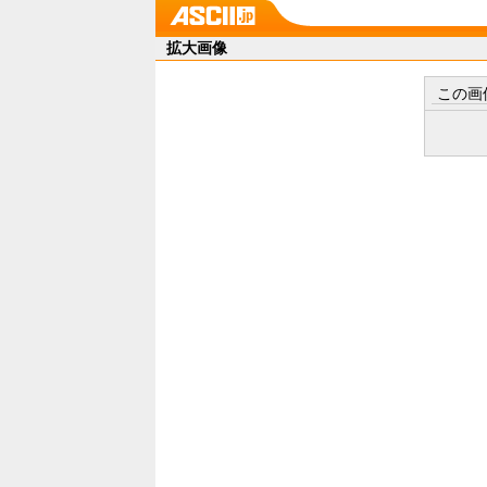
拡大画像
この画