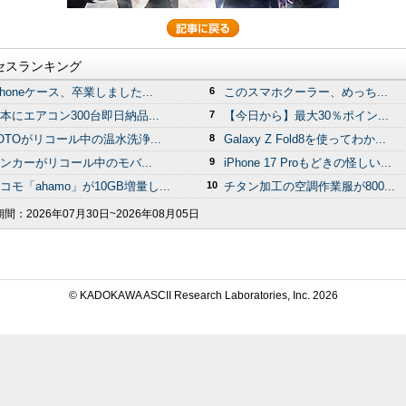
セスランキング
Phoneケース、卒業しました...
6
このスマホクーラー、めっち...
本にエアコン300台即日納品...
7
【今日から】最大30％ポイン...
OTOがリコール中の温水洗浄...
8
Galaxy Z Fold8を使ってわか...
ンカーがリコール中のモバ...
9
iPhone 17 Proもどきの怪しい...
コモ「ahamo」が10GB増量し...
10
チタン加工の空調作業服が800...
期間：
2026年07月30日~2026年08月05日
© KADOKAWA ASCII Research Laboratories, Inc.
2026