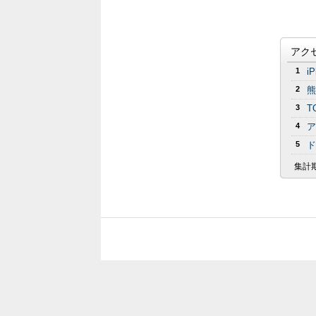
アク
1
i
2
熊
3
T
4
ア
5
ド
集計