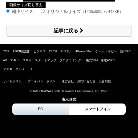
画像サイズ切り替え
縮小サイズ
オリジナルサイズ
（1200x800px / 448KB）
記事に戻る
TOP
ASCII倶楽部
ビジネス
TECH
デジタル
iPhone/Mac
ゲーム・ホビー
自作PC
AV
アキバ
スマホ
スタートアップ
プログラミング+
格安SIM
家電ASCII
アスキーグルメ
IoT
サイトポリシー
プライバシーポリシー
運営会社
お問い合わせ
広告掲載
© KADOKAWA ASCII Research Laboratories, Inc.
2026
表示形式
PC
スマートフォン