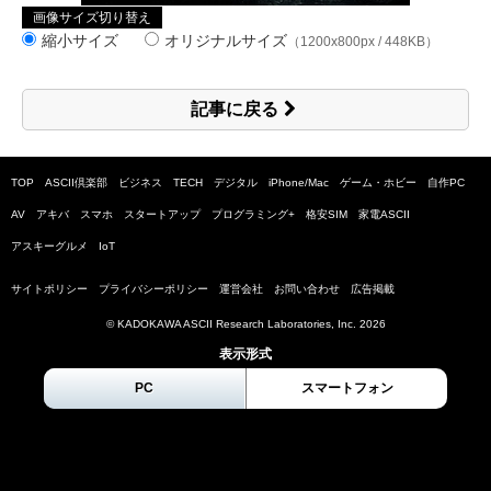
画像サイズ切り替え
縮小サイズ
オリジナルサイズ
（1200x800px / 448KB）
記事に戻る
TOP
ASCII倶楽部
ビジネス
TECH
デジタル
iPhone/Mac
ゲーム・ホビー
自作PC
AV
アキバ
スマホ
スタートアップ
プログラミング+
格安SIM
家電ASCII
アスキーグルメ
IoT
サイトポリシー
プライバシーポリシー
運営会社
お問い合わせ
広告掲載
© KADOKAWA ASCII Research Laboratories, Inc.
2026
表示形式
PC
スマートフォン