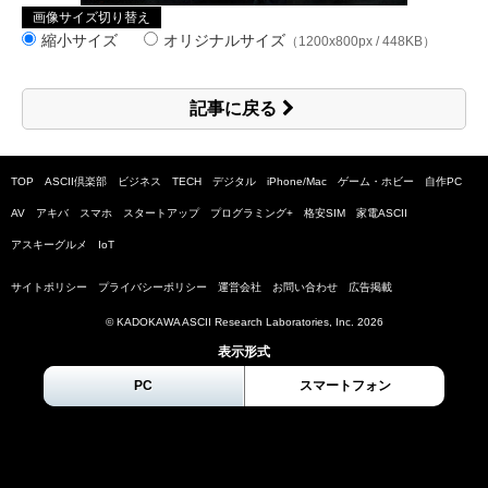
画像サイズ切り替え
縮小サイズ
オリジナルサイズ
（1200x800px / 448KB）
記事に戻る
TOP
ASCII倶楽部
ビジネス
TECH
デジタル
iPhone/Mac
ゲーム・ホビー
自作PC
AV
アキバ
スマホ
スタートアップ
プログラミング+
格安SIM
家電ASCII
アスキーグルメ
IoT
サイトポリシー
プライバシーポリシー
運営会社
お問い合わせ
広告掲載
© KADOKAWA ASCII Research Laboratories, Inc.
2026
表示形式
PC
スマートフォン