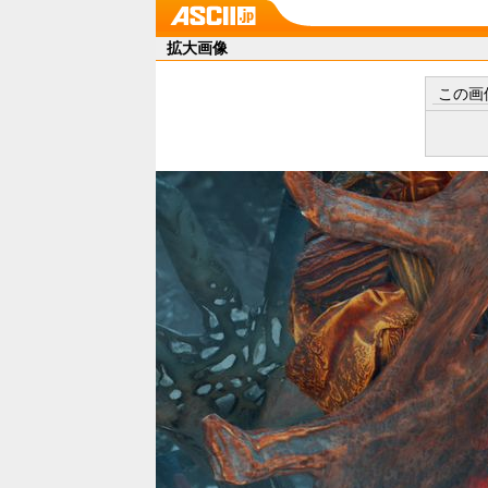
拡大画像
この画