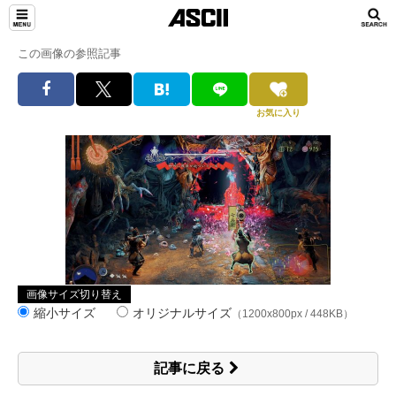
この画像の参照記事
お気に入り
画像サイズ切り替え
縮小サイズ
オリジナルサイズ
（1200x800px / 448KB）
記事に戻る