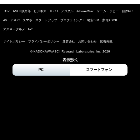
TOP
ASCII倶楽部
ビジネス
TECH
デジタル
iPhone/Mac
ゲーム・ホビー
自作PC
AV
アキバ
スマホ
スタートアップ
プログラミング+
格安SIM
家電ASCII
アスキーグルメ
IoT
サイトポリシー
プライバシーポリシー
運営会社
お問い合わせ
広告掲載
© KADOKAWA ASCII Research Laboratories, Inc.
2026
表示形式
PC
スマートフォン