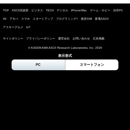
TOP
ASCII倶楽部
ビジネス
TECH
デジタル
iPhone/Mac
ゲーム・ホビー
自作PC
AV
アキバ
スマホ
スタートアップ
プログラミング+
格安SIM
家電ASCII
アスキーグルメ
IoT
サイトポリシー
プライバシーポリシー
運営会社
お問い合わせ
広告掲載
© KADOKAWA ASCII Research Laboratories, Inc.
2026
表示形式
PC
スマートフォン