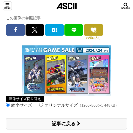
この画像の参照記事
お気に入り
画像サイズ切り替え
縮小サイズ
オリジナルサイズ
（1200x800px / 448KB）
記事に戻る