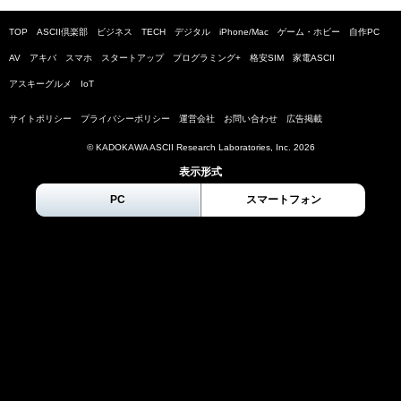
TOP
ASCII倶楽部
ビジネス
TECH
デジタル
iPhone/Mac
ゲーム・ホビー
自作PC
AV
アキバ
スマホ
スタートアップ
プログラミング+
格安SIM
家電ASCII
アスキーグルメ
IoT
サイトポリシー
プライバシーポリシー
運営会社
お問い合わせ
広告掲載
© KADOKAWA ASCII Research Laboratories, Inc.
2026
表示形式
PC
スマートフォン