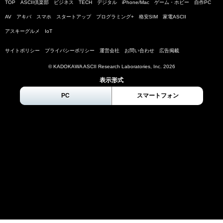
TOP
ASCII倶楽部
ビジネス
TECH
デジタル
iPhone/Mac
ゲーム・ホビー
自作PC
AV
アキバ
スマホ
スタートアップ
プログラミング+
格安SIM
家電ASCII
アスキーグルメ
IoT
サイトポリシー
プライバシーポリシー
運営会社
お問い合わせ
広告掲載
© KADOKAWA ASCII Research Laboratories, Inc.
2026
表示形式
PC
スマートフォン