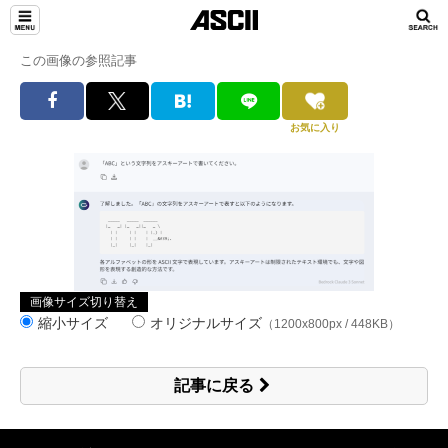
この画像の参照記事
お気に入り
画像サイズ切り替え
縮小サイズ
オリジナルサイズ
（1200x800px / 448KB）
記事に戻る