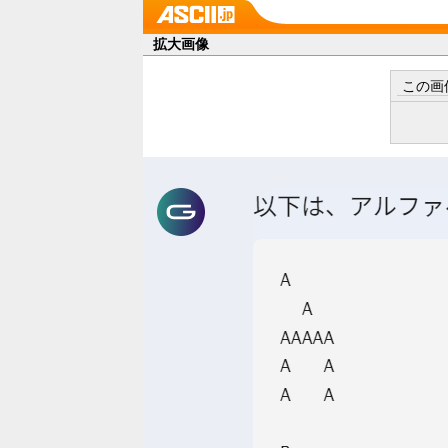
拡大画像
この画