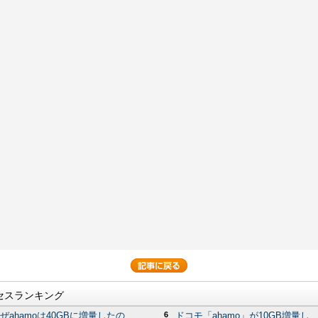
セスランキング
ぜahamoは40GBに増量したの...
6
ドコモ「ahamo」が10GB増量し...