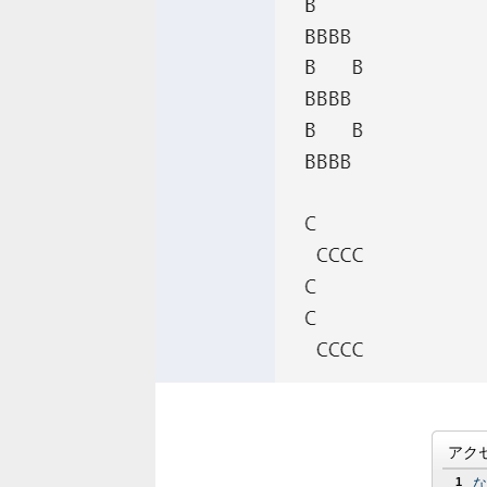
アク
1
な