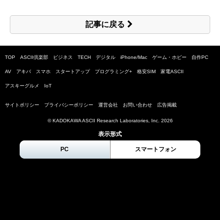
記事に戻る
TOP
ASCII倶楽部
ビジネス
TECH
デジタル
iPhone/Mac
ゲーム・ホビー
自作PC
AV
アキバ
スマホ
スタートアップ
プログラミング+
格安SIM
家電ASCII
アスキーグルメ
IoT
サイトポリシー
プライバシーポリシー
運営会社
お問い合わせ
広告掲載
© KADOKAWA ASCII Research Laboratories, Inc.
2026
表示形式
PC
スマートフォン