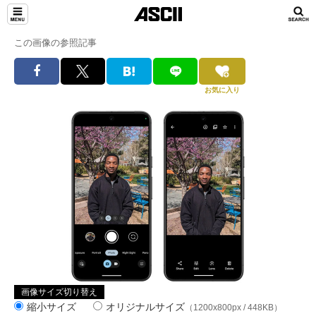
この画像の参照記事
お気に入り
画像サイズ切り替え
縮小サイズ
オリジナルサイズ
（1200x800px / 448KB）