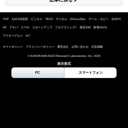
TOP
ASCII倶楽部
ビジネス
TECH
デジタル
iPhone/Mac
ゲーム・ホビー
自作PC
AV
アキバ
スマホ
スタートアップ
プログラミング+
格安SIM
家電ASCII
アスキーグルメ
IoT
サイトポリシー
プライバシーポリシー
運営会社
お問い合わせ
広告掲載
© KADOKAWA ASCII Research Laboratories, Inc.
2026
表示形式
PC
スマートフォン