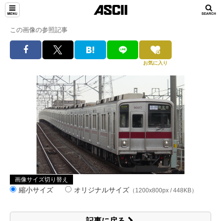
この画像の参照記事
お気に入り
画像サイズ切り替え
縮小サイズ
オリジナルサイズ
（1200x800px / 448KB）
記事に戻る