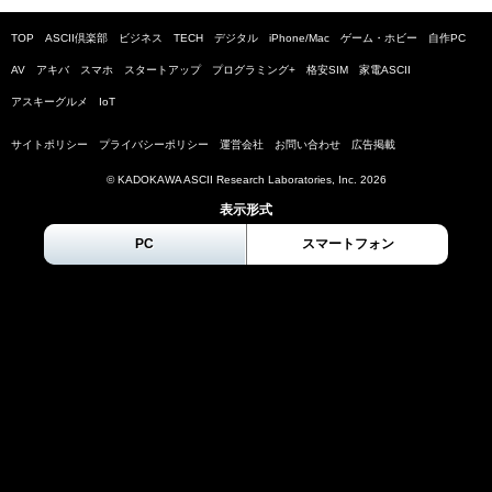
TOP
ASCII倶楽部
ビジネス
TECH
デジタル
iPhone/Mac
ゲーム・ホビー
自作PC
AV
アキバ
スマホ
スタートアップ
プログラミング+
格安SIM
家電ASCII
アスキーグルメ
IoT
サイトポリシー
プライバシーポリシー
運営会社
お問い合わせ
広告掲載
© KADOKAWA ASCII Research Laboratories, Inc.
2026
表示形式
PC
スマートフォン