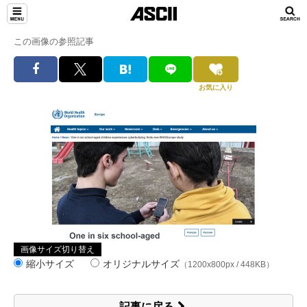
この画像の参照記事
お気に入り
画像サイズ切り替え
縮小サイズ
オリジナルサイズ
（1200x800px / 448KB）
記事に戻る