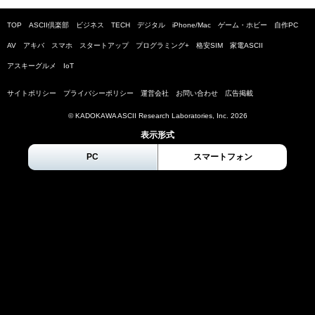
TOP
ASCII倶楽部
ビジネス
TECH
デジタル
iPhone/Mac
ゲーム・ホビー
自作PC
AV
アキバ
スマホ
スタートアップ
プログラミング+
格安SIM
家電ASCII
アスキーグルメ
IoT
サイトポリシー
プライバシーポリシー
運営会社
お問い合わせ
広告掲載
© KADOKAWA ASCII Research Laboratories, Inc.
2026
表示形式
PC
スマートフォン