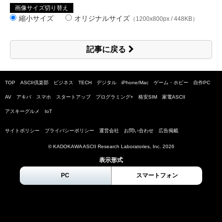
画像サイズ切り替え
縮小サイズ
オリジナルサイズ
（1200x800px / 448KB）
記事に戻る
TOP
ASCII倶楽部
ビジネス
TECH
デジタル
iPhone/Mac
ゲーム・ホビー
自作PC
AV
アキバ
スマホ
スタートアップ
プログラミング+
格安SIM
家電ASCII
アスキーグルメ
IoT
サイトポリシー
プライバシーポリシー
運営会社
お問い合わせ
広告掲載
© KADOKAWA ASCII Research Laboratories, Inc.
2026
表示形式
PC
スマートフォン