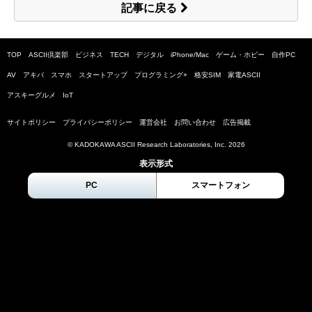
記事に戻る
TOP
ASCII倶楽部
ビジネス
TECH
デジタル
iPhone/Mac
ゲーム・ホビー
自作PC
AV
アキバ
スマホ
スタートアップ
プログラミング+
格安SIM
家電ASCII
アスキーグルメ
IoT
サイトポリシー
プライバシーポリシー
運営会社
お問い合わせ
広告掲載
© KADOKAWA ASCII Research Laboratories, Inc.
2026
表示形式
PC
スマートフォン