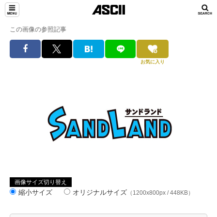
この画像の参照記事
お気に入り
画像サイズ切り替え
縮小サイズ
オリジナルサイズ
（1200x800px / 448KB）