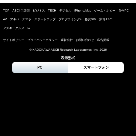
TOP
ASCII倶楽部
ビジネス
TECH
デジタル
iPhone/Mac
ゲーム・ホビー
自作PC
AV
アキバ
スマホ
スタートアップ
プログラミング+
格安SIM
家電ASCII
アスキーグルメ
IoT
サイトポリシー
プライバシーポリシー
運営会社
お問い合わせ
広告掲載
© KADOKAWA ASCII Research Laboratories, Inc.
2026
表示形式
PC
スマートフォン