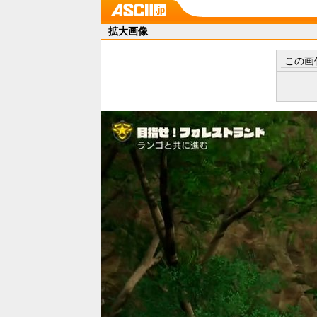
拡大画像
この画