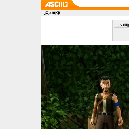
拡大画像
この画