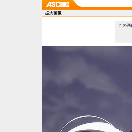
拡大画像
この画