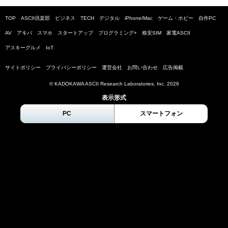
TOP
ASCII倶楽部
ビジネス
TECH
デジタル
iPhone/Mac
ゲーム・ホビー
自作PC
AV
アキバ
スマホ
スタートアップ
プログラミング+
格安SIM
家電ASCII
アスキーグルメ
IoT
サイトポリシー
プライバシーポリシー
運営会社
お問い合わせ
広告掲載
© KADOKAWA ASCII Research Laboratories, Inc.
2026
表示形式
PC
スマートフォン