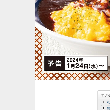
アク
1
な
2
熊