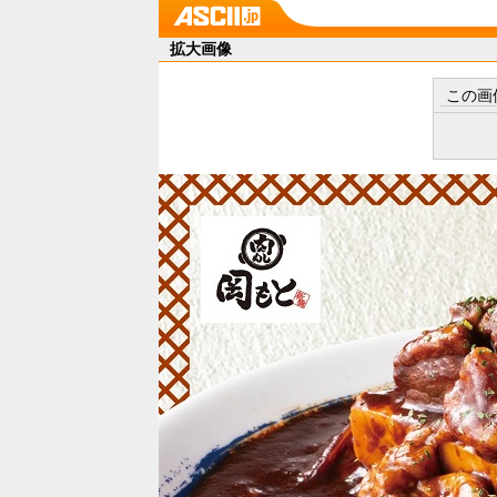
拡大画像
この画