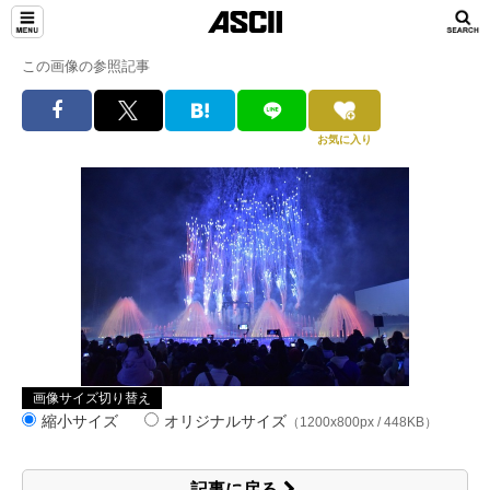
この画像の参照記事
お気に入り
画像サイズ切り替え
縮小サイズ
オリジナルサイズ
（1200x800px / 448KB）
記事に戻る