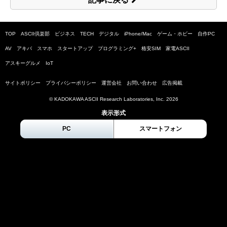
TOP
ASCII倶楽部
ビジネス
TECH
デジタル
iPhone/Mac
ゲーム・ホビー
自作PC
AV
アキバ
スマホ
スタートアップ
プログラミング+
格安SIM
家電ASCII
アスキーグルメ
IoT
サイトポリシー
プライバシーポリシー
運営会社
お問い合わせ
広告掲載
© KADOKAWA ASCII Research Laboratories, Inc.
2026
表示形式
PC
スマートフォン