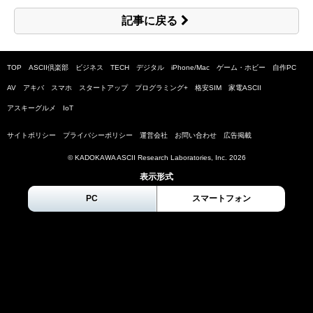
記事に戻る
TOP
ASCII倶楽部
ビジネス
TECH
デジタル
iPhone/Mac
ゲーム・ホビー
自作PC
AV
アキバ
スマホ
スタートアップ
プログラミング+
格安SIM
家電ASCII
アスキーグルメ
IoT
サイトポリシー
プライバシーポリシー
運営会社
お問い合わせ
広告掲載
© KADOKAWA ASCII Research Laboratories, Inc.
2026
表示形式
PC
スマートフォン