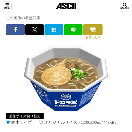
この画像の参照記事
お気に入り
画像サイズ切り替え
縮小サイズ
オリジナルサイズ
（1200x800px / 448KB）